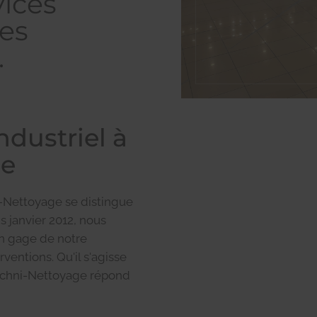
vices
des
.
ndustriel à
ne
i-Nettoyage se distingue
is janvier 2012, nous
un gage de notre
entions. Qu'il s'agisse
Techni-Nettoyage répond