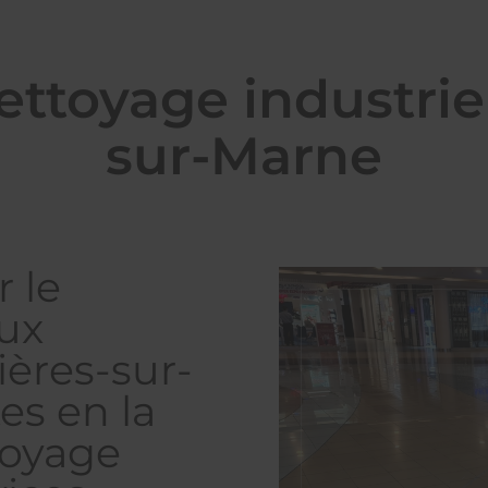
ettoyage industri
sur-Marne
 le
aux
ières-sur-
es en la
toyage